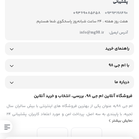
پشتیبانی
09369085258
09393198490
هفت روز هفته ، 24 ساعت شبانه‌روز پاسخگوی شما هستیم.
آدرس ایمیل:
info@mg98.ir
راهنمای خرید
با ام جی 98
درباره ما
فروشگاه آنلاین ام جی 98، بررسی، انتخاب و خرید آنلاین
ام جی 98به عنوان یکی از بهترین فروشگاه های اینترنتی با بیش سالیان سال
تجربه، با پایبندی به سه اصل، پرداخت امن و مورد اعتماد کاربران، پشتیبانی 24
نمایش بیشتر
ساعته و تضمین اصل‌بودن کالا موفق شده تا همگام با فروشگاه‌های معتبر
ایران، به یکی از بهترین فروشگاه اینترنتی ایران تبدیل شود. به محض ورود به
سایت ام جی 98 با دنیایی از کالا رو به رو می‌شوید! هر آنچه که نیاز دارید و به