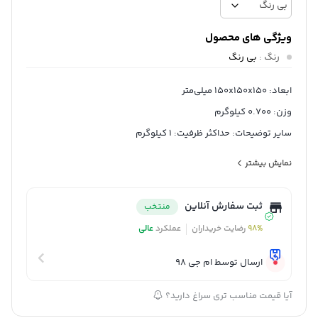
ویژگی های محصول
رنگ
:
بی رنگ
ابعاد: 150x150x150 میلی‌متر
وزن: 0.700 کیلوگرم
سایر توضیحات: حداکثر ظرفیت: 1 کیلوگرم
تقسیم: 1 گرم
نمایش بیشتر
حجم ظرف: 600 میلی لیتر
اندازه ترازو: 160x125x136 میلی متر
ثبت سفارش آنلاین
منتخب
وزن ترازو: 178 گرم
98%
رضایت خریداران
عملکرد
عالی
جنس: پلاستیک ABS
اندازه LCD: 34×20 میلی متر
ارسال توسط ام جی 98
واحد: گرم / میلی لیتر / پوند / فنجان / اونس
آیا قیمت مناسب تری سراغ دارید؟