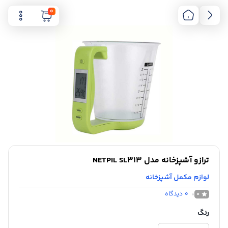
0
ترازو آشپزخانه مدل NETPIL SL313
لوازم مکمل آشپزخانه
0
دیدگاه
0
رنگ