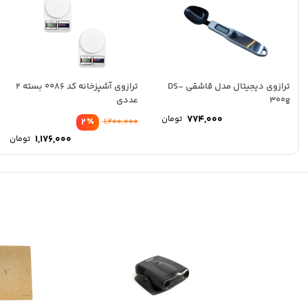
ترازوی دیجیتال مدل قاشقی DS-
ترازوی آشپزخانه کد 0086 بسته 2
300g
عددی
774,000
تومان
٪
2
1,200,000
1,176,000
تومان