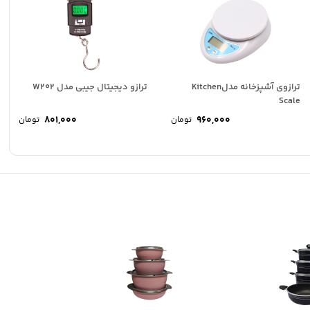
ترازوی آشپزخانه مدلKitchen
ترازو دیجیتال جیبی مدل W202
Scale
801,000
960,000
تومان
تومان