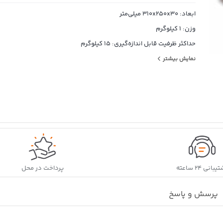
ابعاد: 310x250x30 میلی‌متر
وزن: 1 کیلوگرم
حداکثر ظرفیت قابل اندازه‌گیری: 15 کیلوگرم
دقت اندازه‌گیری (خطا): 1 گرم
نمایش بیشتر
واحد اندازه‌گیری: اونس, گرم, کیلوگرم
نحوه تنظیم: دستی, اتوماتیک
سایر توضیحات: قابلیت HOLD-ON جهت ثابت ماندن مقدار 
انجام وزنکشی
بانی ۲۴ ساعته
پرداخت در محل
پرسش و پاسخ