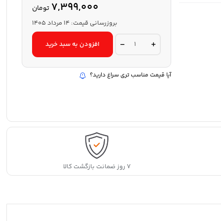
قیمت
قیمت
7,399,000
تومان
اصلی:
فعلی:
12,650,000 تومان
7,399,000 تومان.
بروزرسانی قیمت:
14 مرداد 1405
بود.
ترازوی
افزودن به سبد خرید
آشپزخانه
کانستنت
مدل
14192-
آیا قیمت مناسب تری سراغ دارید؟
003B
quantity
وزن روی نمایشگر پس ار
۷ روز ضمانت بازگشت کالا