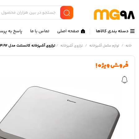
دسته بندی کالاها
صفحه اصلی
تماس با ما
پاسخ به پرس
/
/
/
ترازوی آشپزخانه کانستنت مدل 14192-003B
خانه
لوازم مکمل آشپزخانه
ترازوی آشپزخانه
فروش ویژه !