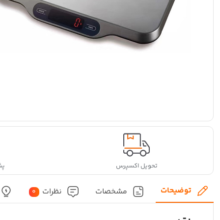
تحویل اکسپرس
پشتی
توضیحات
مشخصات
نظرات
0