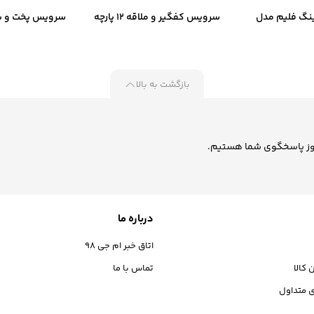
نگ فلیم مدل
سرویس کفگیر و ملاقه 12 پارچه
سرویس پخت و پز
D
کیچن‌ وار ست کد B-2055
کاریو
بازگشت به بالا
درباره ما
اتاق خبر ام جی 98
 کالا
تماس با ما
 متداول