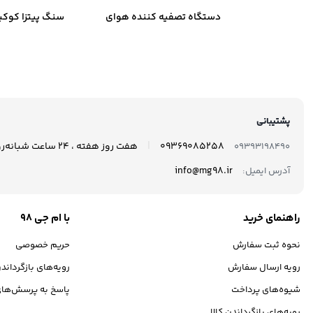
دستگاه تصفیه کننده هوای
سنگ پیتزا کوکی
خودرو نئوتک مدل Xj-801
35
پشتیبانی
|
09369085258
هفت روز هفته ، 24 ساعت شبانه‌روز پاسخگوی شما هستیم.
09393198490
info@mg98.ir
آدرس ایمیل:
راهنمای خرید
با ام جی 98
نحوه ثبت سفارش
حریم خصوصی
رویه ارسال سفارش
رویه‌های بازگرداندن
شیوه‌های پرداخت
پاسخ به پرسش‌های
رویه‌های بازگرداندن کالا