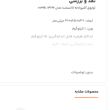
نقد و بررسی
ترازوی آشپزخانه کانستنت مدل 14192-003B
ابعاد: 310x250x30 میلی‌متر
وزن: 1 کیلوگرم
حداکثر ظرفیت قابل اندازه‌گیری: 15 کیلوگرم
دقت اندازه‌گیری (خطا): 1 گرم
واحد اندازه‌گیری: اونس, گرم, کیلوگرم
نحوه تنظیم: دستی, اتوماتیک
سایر توضیحات: قابلیت HOLD-ON جهت ثابت ماندن مقدار وزن روی نمایشگر پس ار انجام وزنکشی
بدون توضیحات
محصولات مشابه