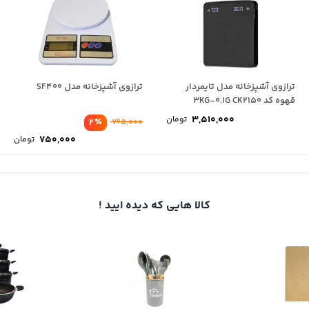
ترازوی آشپزخانه مدل تایمردار
ترازوی آشپزخانه مدل SF400
قهوه کد 3KG-0,1G CK2150
3,510,000
تومان
٪
2
765,000
750,000
تومان
کالا هایی که دیده ایید !