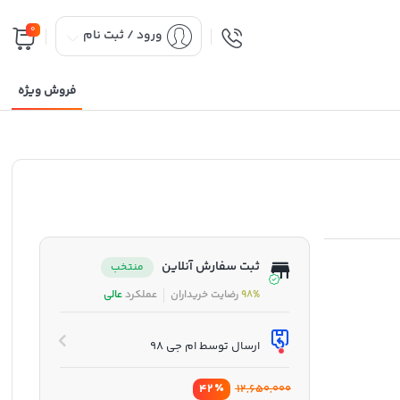
0
ورود / ثبت نام
فروش ویژه
ثبت سفارش آنلاین
منتخب
98%
رضایت خریداران
عملکرد
عالی
ارسال توسط ام جی 98
٪
12,650,000
42