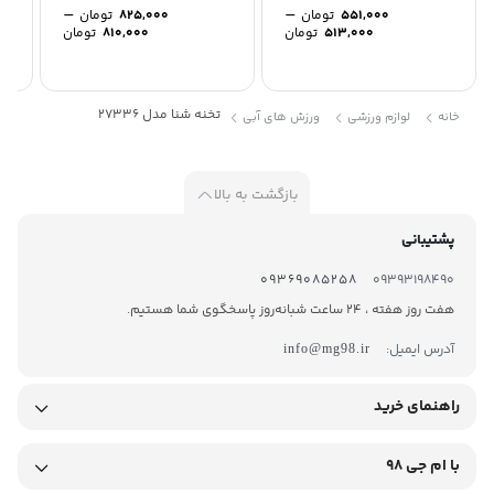
–
–
551,000
تومان
825,000
تومان
Price
Price
513,000
تومان
810,000
تومان
range:
range:
513,000 تومان
00
through
through
551,000 تومان
825,000 تومان
تخنه شنا مدل 27336
خانه
لوازم ورزشی
ورزش های آبی
بازگشت به بالا
پشتیبانی
09369085258
09393198490
هفت روز هفته ، 24 ساعت شبانه‌روز پاسخگوی شما هستیم.
آدرس ایمیل:
info@mg98.ir
راهنمای خرید
با ام جی 98