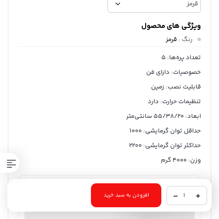
ویژگی های محصول
رنگ
:
قرمز
تعداد پره‌ها: 5
خصوصیات: دارای فن
قابلیت نصب: زمین
تنظیمات حرارت: دارد
ابعاد: 55/38/20 سانتی‌متر
حداقل توان گرمایشی: 1000
حداکثر توان گرمایشی: 2200
وزن: 4000 گرم
ثبت سفارش آنلاین
منتخب
بخاری
افزودن به سبد خرید
برقی
98%
رضایت خریداران
عملکرد
عالی
پویان
خزر