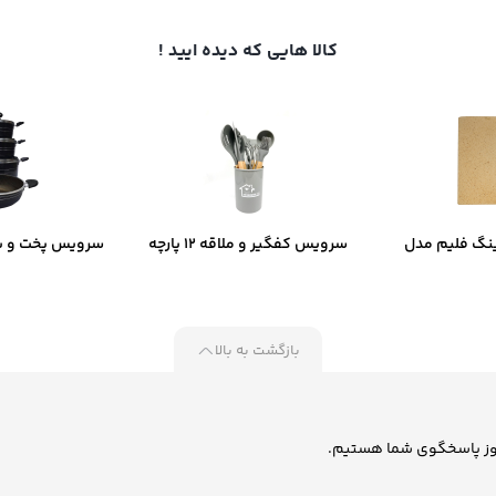
900,000 تومان
کالا هایی که دیده ایید !
نگ فلیم مدل
سرویس کفگیر و ملاقه 12 پارچه
سرویس پخت و پز
D
کیچن‌ وار ست کد B-2055
کاریو
بازگشت به بالا