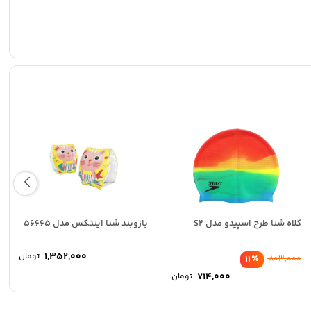
کلاه شنا طرح اسپیدو مدل S2
بازوبند شنا اینتکس مدل 56665
1,352,000
تومان
٪
11
803,000
714,000
تومان