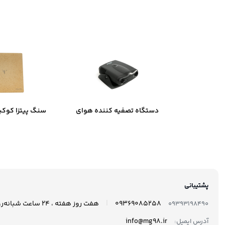
551,000 تومان
دستگاه تصفیه کننده هوای
سنگ پیتزا کوکی
خودرو نئوتک مدل Xj-801
35
پشتیبانی
|
09369085258
هفت روز هفته ، 24 ساعت شبانه‌روز پاسخگوی شما هستیم.
09393198490
info@mg98.ir
آدرس ایمیل: