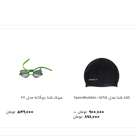
کلاه شنا مدل Speedbubble-1595
عینک شنا بچگانه مدل 07
–
549,000
900,000
تومان
تومان
Price
898,000
تومان
range:
898,000 تومان
through