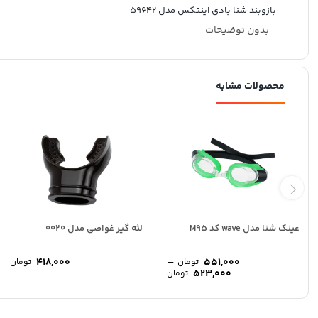
بازوبند شنا بادی اینتکس مدل 59642
بدون توضیحات
محصولات مشابه
عینک شنا مدل wave کد M95
لثه گیر غواصی مدل 0020
–
418,000
551,000
تومان
تومان
Price
523,000
تومان
range:
523,000 تومان
through